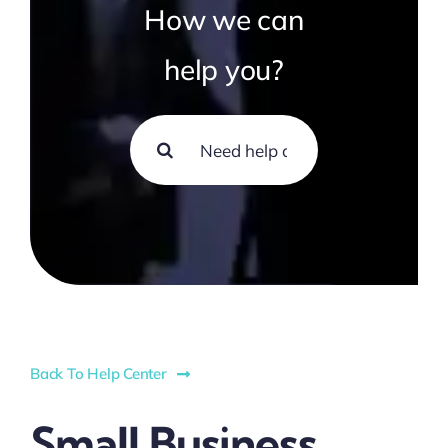
How we can
help you?
Search
for:
Back To Help Center
Small Business