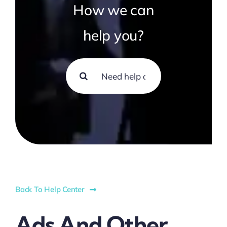
How we can
help you?
Search
for:
Back To Help Center
Ads And Other